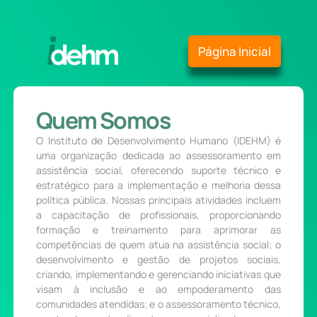
Página Inicial
Quem Somos
O Instituto de Desenvolvimento Humano (IDEHM) é
uma organização dedicada ao assessoramento em
assistência social, oferecendo suporte técnico e
estratégico para a implementação e melhoria dessa
política pública. Nossas principais atividades incluem
a capacitação de profissionais, proporcionando
formação e treinamento para aprimorar as
competências de quem atua na assistência social; o
desenvolvimento e gestão de projetos sociais,
criando, implementando e gerenciando iniciativas que
visam à inclusão e ao empoderamento das
comunidades atendidas; e o assessoramento técnico,